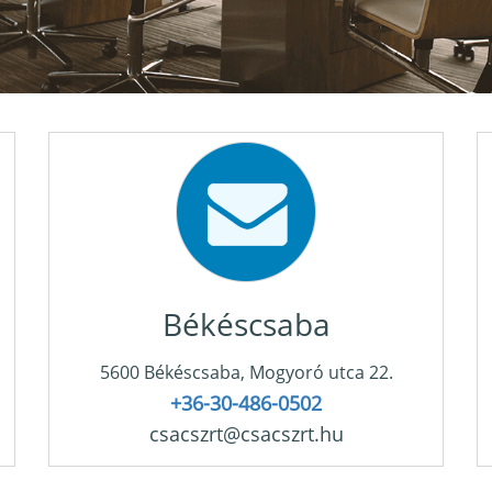
Békéscsaba
5600 Békéscsaba, Mogyoró utca 22.
+36-30-486-0502
csacszrt@csacszrt.hu