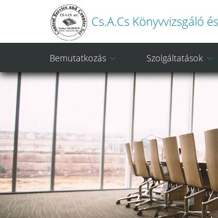
Cs.A.Cs Könyvvizsgáló és 
Bemutatkozás
Szolgáltatások