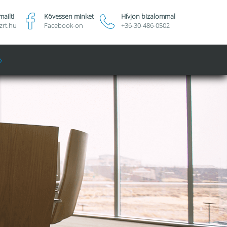
ailt!
Kövessen minket
Hívjon bizalommal
zrt.hu
Facebook-on
+36-30-486-0502