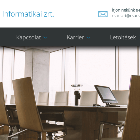
Írjon nekünk e-m
Informatikai zrt.
csacszrt@csacs
Kapcsolat
Karrier
Letöltések